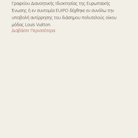
Γραφείου Διανοητικής Ιδιοκτησίας της Ευρωπαϊκής 
Ένωσης ή εν συντομία EUIPO δέχθηκε εν συνόλω την 
υποβολή αντίρρησης του διάσημου πολυτελούς οίκου 
μόδας Louis Vuitton.
Διαβάστε Περισσότερα
Διαβάστε Περισσότερα
7 Οκτ 2024
Co-Branding: Μια Καινοτόμα Στρατηγική 
Marketing και η Διαφύλαξη των Δικαιωμάτων 
των Μερών Μέσω Συμφωνιών
Στις ημέρες μας, όπου η παγκόσμια αγορά κινείται με 
ταχείς ρυθμούς, τα brands ψάχνουν ιδιαίτερους και 
καινοτόμους τρόπους για να κερδίσουν το ενδιαφέρον των 
καταναλωτών αλλά και ταυτόχρονα να αποκτήσουν ακόμα 
μεγαλύτερη προβολή στην αγορά.
Διαβάστε Περισσότερα
Διαβάστε Περισσότερα