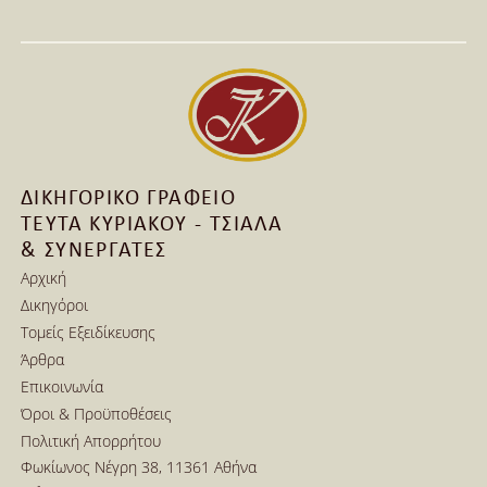
πελάτη μας και brand «The T-Shirt Shop» στην Έκθεση 
Greek Brand New
Διαβάστε Περισσότερα
Διαβάστε Περισσότερα
ΔΙΚΗΓΟΡΙΚΟ ΓΡΑΦΕΙΟ
ΤΕΥΤΑ ΚΥΡΙΑΚΟΥ - ΤΣΙΑΛΑ
& ΣΥΝΕΡΓΑΤΕΣ
Αρχική
Δικηγόροι
Αρχική
Τομείς Εξειδίκευσης
Δικηγόροι
Άρθρα
Τομείς Εξειδίκευσης
Επικοινωνία
Άρθρα
Όροι & Προϋποθέσεις
Επικοινωνία
Πολιτική Απορρήτου
Όροι & Προϋποθέσεις
Φωκίωνος Νέγρη 38, 11361 Αθήνα
Πολιτική Απορρήτου