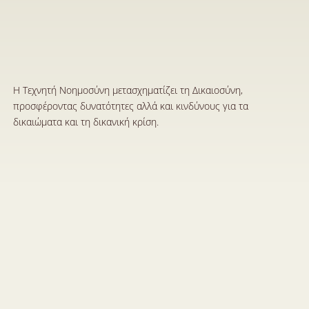
Η
π
ρ
ό
κ
λ
η
σ
η
τ
η
ς
Τ
ε
χ
ν
η
τ
ή
ς
Ν
ο
η
μ
ο
σ
ύ
ν
η
ς
(
Τ
Ν
)
σ
τ
ο
χ
ώ
ρ
ο
τ
η
ς
Δ
ι
κ
α
ι
ο
σ
ύ
ν
η
ς
1
6
Ι
ο
υ
ν
2
0
2
5
Η Τεχνητή Νοημοσύνη μετασχηματίζει τη Δικαιοσύνη, 
προσφέροντας δυνατότητες αλλά και κινδύνους για τα 
δικαιώματα και τη δικανική κρίση.