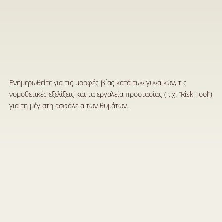
Η
Κ
α
τ
α
π
ο
λ
έ
μ
η
σ
η
τ
η
ς
Β
ί
α
ς
κ
α
τ
ά
τ
ω
ν
Γ
υ
ν
α
ι
κ
ώ
ν
:
Έ
ν
α
ς
Δ
ρ
ό
μ
ο
ς
π
ρ
ο
ς
τ
η
ν
Κ
ο
ι
ν
ω
ν
ι
κ
ή
Α
λ
λ
α
γ
ή
κ
α
ι
τ
η
Ν
ο
μ
ι
κ
ή
Δ
ι
κ
α
ι
ο
σ
ύ
ν
η
7
Ι
α
ν
2
0
2
5
Ενημερωθείτε για τις μορφές βίας κατά των γυναικών, τις 
νομοθετικές εξελίξεις και τα εργαλεία προστασίας (π.χ. “Risk Tool”) 
για τη μέγιστη ασφάλεια των θυμάτων.