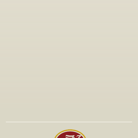
Όλα τα άρθρα
15 Ιαν 2026
Παρουσία του γραφείου μας στη συμμετοχή του 
πελάτη μας και brand «The T-Shirt Shop» στην Έκθεση 
Greek Brand New
Διαβάστε Περισσότερα
Διαβάστε Περισσότερα